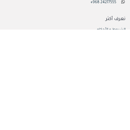
+968 24277555
تعرف أكثر
الشروط و الأحكام
سياسية الإستخدام
الأسئلة الشائعة
تابع