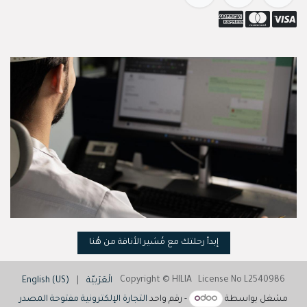
إبدأ رحلتك مع مُشير الأناقة من هُنا
Copyright © HILIA License No L2540986
الْعَرَبيّة
|
English (US)
مشغل بواسطة
- رقم واحد
التجارة الإلكترونية مفتوحة المصدر