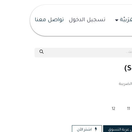
َرَبيّة
تسجيل الدخول
تواصل معنا
لضريبة
12
11
 عربة التسوق
اشترِ الآن