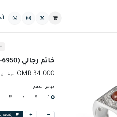
له
خيارات الهدايا
التُحف
عالم حِلية
الْع
خاتم رجالي (S-6950)
OMR
34.000
غير شامل ا
قياس الخاتم
10
9
8
7
إضافة إلى